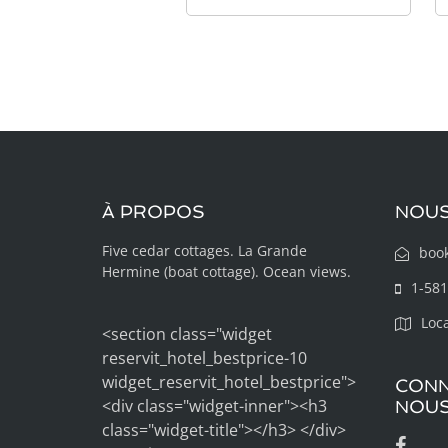
À PROPOS
NOUS
Five cedar cottages. La Grande
boo
Hermine (boat cottage). Ocean views.
1-581
Loc
<section class="widget
reservit_hotel_bestprice-10
widget_reservit_hotel_bestprice">
CONN
<div class="widget-inner"><h3
NOU
class="widget-title"></h3>
</div>