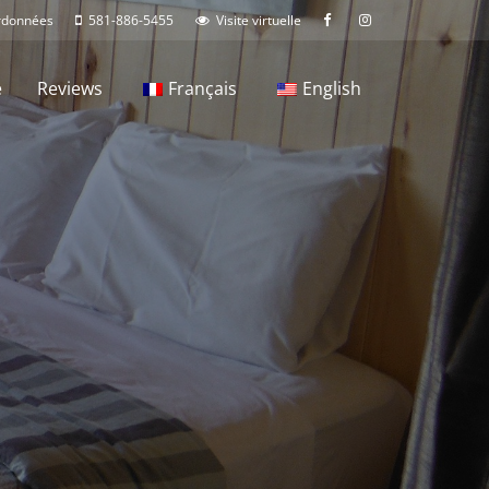
rdonnées
581-886-5455
Visite virtuelle
e
Reviews
Français
English